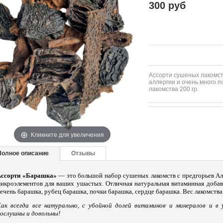
300 руб
Ассорти сушеных лакомст
аллергии и очень много 
лакомства 200 гр.
Кликните для увеличения
Полное описание
Отзывы
Ассорти «Барашка»
— это большой набор сушеных лакомств с предгорьев Алт
икроэлементов для ваших ушастых. Отличная натуральная витаминная добав
ечень барашка, рубец барашка, почки барашка, сердце барашка. Вес лакомства 
ак всегда все натурально, с убойной долей витаминов и минералов и в 
ослушны и довольны!